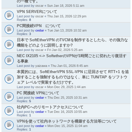
の一種です。
Last post by
oscar
«
Sun Jan 18, 2026 5:11 am
VPN SERVERについて
Last post by
oscar
«
Thu Jan 15, 2026 12:29 pm
Replies:
8
PC間接続VPN について
Last post by
cedar
«
Tue Jan 13, 2026 10:32 am
Replies:
3
日本で SoftEtherVPN のTVCMを制作するとしたら、その強力な
機能をどのように説明しますか?
Last post by
oscar
«
Fri Jan 02, 2026 5:25 am
NEC IX2105 <-> SoftetherのVPNが1時間ごとに切れたり復活す
る事象
Last post by
yaizawa
«
Thu Jan 01, 2026 8:45 am
本質的には、SoftEtherVPN SSL-VPN に迂回させて RTT+1 を追
加することを強制するものではなく、単に TUN/TAP をソフトウ
ェア レベルで実装するだけです。
Last post by
oscar
«
Mon Dec 29, 2025 1:44 am
PC 間接続 VPNについて
Last post by
cedar
«
Thu Dec 25, 2025 10:31 am
Replies:
5
社内PCへのリモートアクセスについて
Last post by
cedar
«
Tue Dec 16, 2025 10:55 am
Replies:
1
VPNを使って社内ネットワークを構築する方法等について
Last post by
cedar
«
Mon Dec 15, 2025 11:04 am
Replies:
1