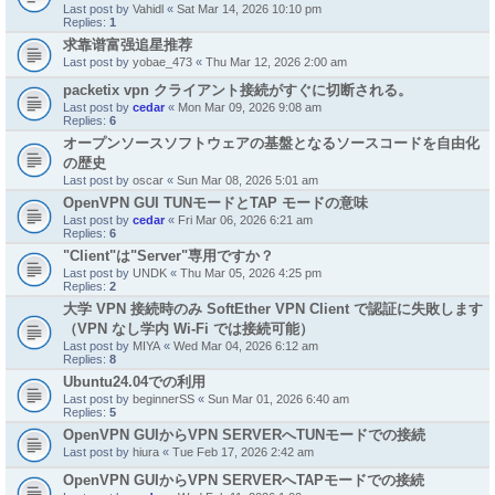
Last post by
Vahidl
«
Sat Mar 14, 2026 10:10 pm
Replies:
1
求靠谱富强追星推荐
Last post by
yobae_473
«
Thu Mar 12, 2026 2:00 am
packetix vpn クライアント接続がすぐに切断される。
Last post by
cedar
«
Mon Mar 09, 2026 9:08 am
Replies:
6
オープンソースソフトウェアの基盤となるソースコードを自由化
の歴史
Last post by
oscar
«
Sun Mar 08, 2026 5:01 am
OpenVPN GUI TUNモードとTAP モードの意味
Last post by
cedar
«
Fri Mar 06, 2026 6:21 am
Replies:
6
"Client"は"Server"専用ですか？
Last post by
UNDK
«
Thu Mar 05, 2026 4:25 pm
Replies:
2
大学 VPN 接続時のみ SoftEther VPN Client で認証に失敗します
（VPN なし学内 Wi-Fi では接続可能）
Last post by
MIYA
«
Wed Mar 04, 2026 6:12 am
Replies:
8
Ubuntu24.04での利用
Last post by
beginnerSS
«
Sun Mar 01, 2026 6:40 am
Replies:
5
OpenVPN GUIからVPN SERVERへTUNモードでの接続
Last post by
hiura
«
Tue Feb 17, 2026 2:42 am
OpenVPN GUIからVPN SERVERへTAPモードでの接続