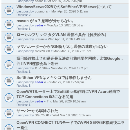
Last post by
oscar
«
Sat Apr 25, 2026 2:36 pm
WindowsServer2025でのSoftEtherVPNServerについて
Last post by
cosmo_s
«
Mon Apr 20, 2026 5:11 am
Replies:
2
reason が s ? 意味が分からない。
Last post by
cedar
«
Mon Apr 13, 2026 10:36 am
Replies:
1
ローカルブリッジ タグVLAN 通信不具合（解決済み）
Last post by
uratani
«
Wed Apr 01, 2026 1:49 am
ヤマハルーターからNGN折り返し通信の速度が出ない
Last post by
rock20080
«
Mon Mar 30, 2026 7:31 am
我已经连接上了但是还是无法访问我想要的网站，比如Google，
并且VPN连接会马上断开
Last post by
XJP8964
«
Sun Mar 29, 2026 1:02 pm
Replies:
1
SoftEther VPNはメキシコでは動作しません
Last post by
cedar
«
Fri Mar 27, 2026 12:58 pm
Replies:
3
OpenWRTルーター上でSoftEther動作時にVPN Azure経由で
TCP Connections 0/2になる問題
Last post by
cedar
«
Thu Mar 26, 2026 10:52 am
Replies:
1
サーバーから駆除された
Last post by
SGCOOK
«
Wed Mar 18, 2026 1:37 am
OpenVPN CONNECT TUNモードでのVPN SERVER接続後エラ
ー発生