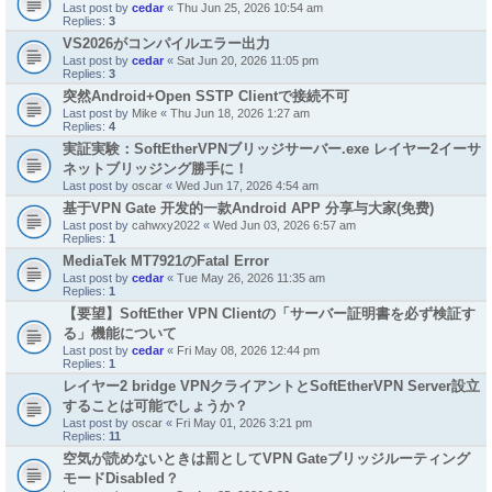
Last post by
cedar
«
Thu Jun 25, 2026 10:54 am
Replies:
3
VS2026がコンパイルエラー出力
Last post by
cedar
«
Sat Jun 20, 2026 11:05 pm
Replies:
3
突然Android+Open SSTP Clientで接続不可
Last post by
Mike
«
Thu Jun 18, 2026 1:27 am
Replies:
4
実証実験：SoftEtherVPNブリッジサーバー.exe レイヤー2イーサ
ネットブリッジング勝手に！
Last post by
oscar
«
Wed Jun 17, 2026 4:54 am
基于VPN Gate 开发的一款Android APP 分享与大家(免费)
Last post by
cahwxy2022
«
Wed Jun 03, 2026 6:57 am
Replies:
1
MediaTek MT7921のFatal Error
Last post by
cedar
«
Tue May 26, 2026 11:35 am
Replies:
1
【要望】SoftEther VPN Clientの「サーバー証明書を必ず検証す
る」機能について
Last post by
cedar
«
Fri May 08, 2026 12:44 pm
Replies:
1
レイヤー2 bridge VPNクライアントとSoftEtherVPN Server設立
することは可能でしょうか？
Last post by
oscar
«
Fri May 01, 2026 3:21 pm
Replies:
11
空気が読めないときは罰としてVPN Gateブリッジルーティング
モードDisabled？