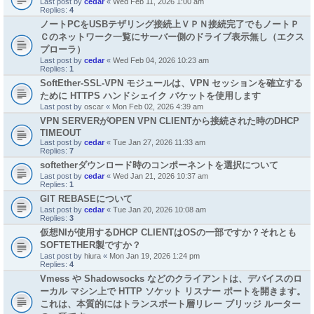
Last post by
cedar
«
Wed Feb 11, 2026 1:00 am
Replies:
4
ノートPCをUSBテザリング接続上ＶＰＮ接続完了でもノートＰ
Ｃのネットワーク一覧にサーバー側のドライブ表示無し（エクス
プローラ）
Last post by
cedar
«
Wed Feb 04, 2026 10:23 am
Replies:
1
SoftEther-SSL-VPN モジュールは、VPN セッションを確立する
ために HTTPS ハンドシェイク パケットを使用します
Last post by
oscar
«
Mon Feb 02, 2026 4:39 am
VPN SERVERがOPEN VPN CLIENTから接続された時のDHCP
TIMEOUT
Last post by
cedar
«
Tue Jan 27, 2026 11:33 am
Replies:
7
softetherダウンロード時のコンポーネントを選択について
Last post by
cedar
«
Wed Jan 21, 2026 10:37 am
Replies:
1
GIT REBASEについて
Last post by
cedar
«
Tue Jan 20, 2026 10:08 am
Replies:
3
仮想NIが使用するDHCP CLIENTはOSの一部ですか？それとも
SOFTETHER製ですか？
Last post by
hiura
«
Mon Jan 19, 2026 1:24 pm
Replies:
4
Vmess や Shadowsocks などのクライアントは、デバイスのロ
ーカル マシン上で HTTP ソケット リスナー ポートを開きます。
これは、本質的にはトランスポート層リレー ブリッジ ルーター