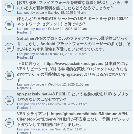
[お笑い]DPI ファイアウォールを厳重な監獄と呼ぶとしたら、中
にいる人が精神衰弱を起こしたらどうなるでしょうか?
Last post by
oscar
«
Sat Nov 15, 2025 3:45 am
ほとんどの VPNGATE サーバーの UDP ポート番号 (219.100.*.*
ネットワーク セグメント) は何ですか?
Last post by
cedar
«
Fri Nov 14, 2025 10:29 am
Replies:
3
SoftEtherVPNのプロトコルのファイアウォール透明性はびっく
り！しかし、Android プラットフォームのユーザーの多くは、そ
れがもたらす利便性も享受したいと考えています。
Last post by
oscar
«
Fri Nov 14, 2025 12:26 am
Replies:
22
正直に言うと、https://www.packetix.net/jp/vpn/ は本質的には
VPN リピーターに関する学術的な実験プロジェクトのようなも
のですが、その可能性は vpngate.net よりもはるかに大きいで
す！
Last post by
oscar
«
Wed Nov 12, 2025 11:50 am
Replies:
4
vpn.packetix.net:443 PUBLIC という名前の仮想 HUB をブリッ
ジできないのはなぜですか?
Last post by
cedar
«
Mon Nov 10, 2025 2:13 pm
Replies:
4
VPN クライアント https://github.com/kittoku/Minimum-VPN-
Client-for-SoftEther-VPN 動作が不安定になり、予期せずシャッ
トダウンして自動的に終了しました。
Last post by
cedar
«
Tue Nov 04, 2025 11:01 am
Replies:
1