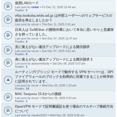
仮想LANカード
Last post by
cedar
«
Fri Dec 12, 2025 10:44 am
Replies:
5
v6ip.tsukuba.wide.ad.jp は外部ユーザーへのウェブサービスの
提供を停止しましたか？
Last post by
oscar
«
Thu Dec 11, 2025 2:41 am
日本人は SoftEther の開発作業において本当に思いやりと思慮深
さを持っていました。
Last post by
oscar
«
Sun Dec 07, 2025 12:47 pm
Replies:
6
見に覚えがない違法アップロードによる開示請求
Last post by
oscar
«
Sun Dec 07, 2025 4:02 am
Replies:
8
身に覚えがない違法アップロードによる開示請求 2
Last post by
aaasomebody
«
Sat Dec 06, 2025 5:07 pm
Replies:
5
ルーティング/ブリッジ モードで動作する VPN サーバーは、DPI
ファイアウォールのブロックを効果的に回避できることが科学的
に証明されています。
Last post by
oscar
«
Wed Dec 03, 2025 1:33 am
Replies:
24
MAC Sequoia 15.6からの接続
Last post by
oscar
«
Wed Nov 26, 2025 9:42 am
Replies:
1
OpenVPN モードで証明書認証を使う場合のマルチハブ接続方法
について
Last post by
miyake2023
«
Wed Nov 26, 2025 6:06 am