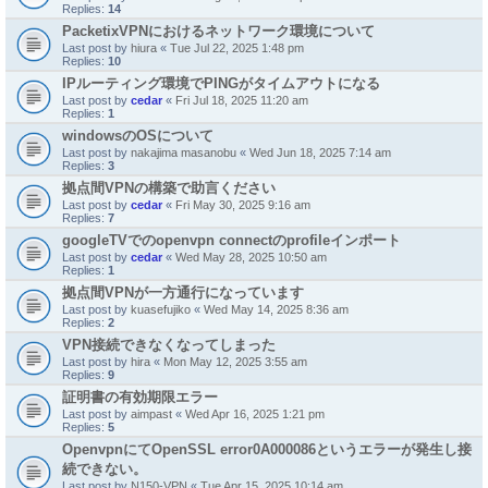
Replies:
14
PacketixVPNにおけるネットワーク環境について
Last post by
hiura
«
Tue Jul 22, 2025 1:48 pm
Replies:
10
IPルーティング環境でPINGがタイムアウトになる
Last post by
cedar
«
Fri Jul 18, 2025 11:20 am
Replies:
1
windowsのOSについて
Last post by
nakajima masanobu
«
Wed Jun 18, 2025 7:14 am
Replies:
3
拠点間VPNの構築で助言ください
Last post by
cedar
«
Fri May 30, 2025 9:16 am
Replies:
7
googleTVでのopenvpn connectのprofileインポート
Last post by
cedar
«
Wed May 28, 2025 10:50 am
Replies:
1
拠点間VPNが一方通行になっています
Last post by
kuasefujiko
«
Wed May 14, 2025 8:36 am
Replies:
2
VPN接続できなくなってしまった
Last post by
hira
«
Mon May 12, 2025 3:55 am
Replies:
9
証明書の有効期限エラー
Last post by
aimpast
«
Wed Apr 16, 2025 1:21 pm
Replies:
5
OpenvpnにてOpenSSL error0A000086というエラーが発生し接
続できない。
Last post by
N150-VPN
«
Tue Apr 15, 2025 10:14 am