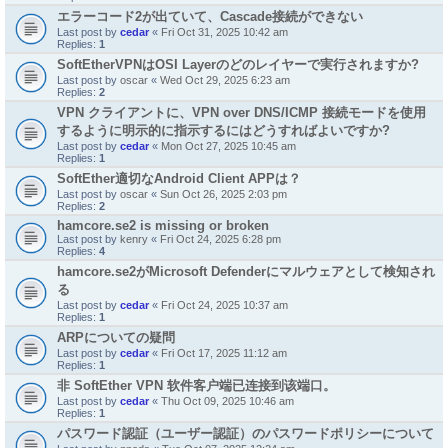
エラーコード2が出ていて、Cascade接続ができない
Last post by
cedar
«
Fri Oct 31, 2025 10:42 am
Replies:
1
SoftEtherVPNはOSI Layerのどのレイヤーで実行されますか?
Last post by
oscar
«
Wed Oct 29, 2025 6:23 am
Replies:
2
VPN クライアントに、VPN over DNS/ICMP 接続モードを使用
するように明示的に指示するにはどうすればよいですか?
Last post by
cedar
«
Mon Oct 27, 2025 10:45 am
Replies:
1
SoftEther適切なAndroid Client APPは？
Last post by
oscar
«
Sun Oct 26, 2025 2:03 pm
Replies:
2
hamcore.se2 is missing or broken
Last post by
kenry
«
Fri Oct 24, 2025 6:28 pm
Replies:
4
hamcore.se2がMicrosoft Defenderにマルウェアとして検知され
る
Last post by
cedar
«
Fri Oct 24, 2025 10:37 am
Replies:
1
ARPについての疑問
Last post by
cedar
«
Fri Oct 17, 2025 11:12 am
Replies:
1
非 SoftEther VPN 软件客户端已连接到该端口。
Last post by
cedar
«
Thu Oct 09, 2025 10:46 am
Replies:
1
パスワード認証（ユーザー認証）のパスワードポリシーについて