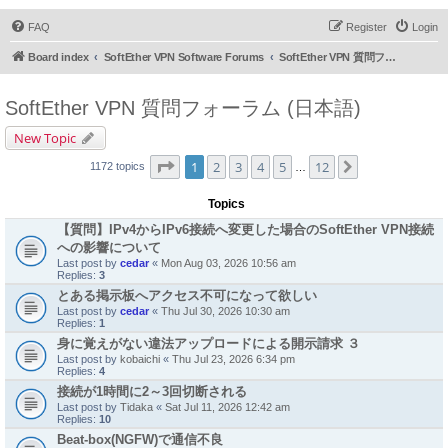
FAQ
Register
Login
Board index
SoftEther VPN Software Forums
SoftEther VPN 質問フォーラム (日本語)
SoftEther VPN 質問フォーラム (日本語)
New Topic
Page
1
of
12
1
2
3
4
5
12
Next
1172 topics
…
Topics
【質問】IPv4からIPv6接続へ変更した場合のSoftEther VPN接続
への影響について
Last post by
cedar
«
Mon Aug 03, 2026 10:56 am
Replies:
3
とある掲示板へアクセス不可になって欲しい
Last post by
cedar
«
Thu Jul 30, 2026 10:30 am
Replies:
1
身に覚えがない違法アップロードによる開示請求 ３
Last post by
kobaichi
«
Thu Jul 23, 2026 6:34 pm
Replies:
4
接続が1時間に2～3回切断される
Last post by
Tidaka
«
Sat Jul 11, 2026 12:42 am
Replies:
10
Beat-box(NGFW)で通信不良