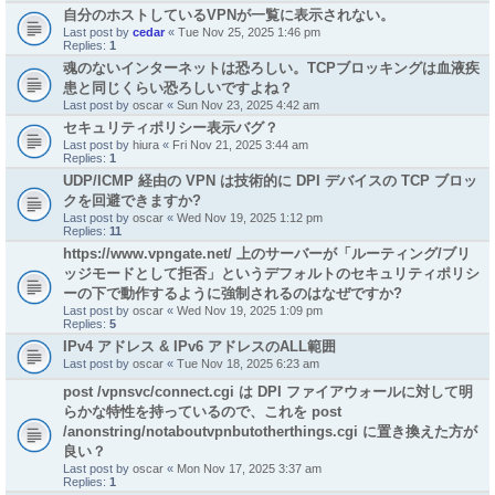
自分のホストしているVPNが一覧に表示されない。
Last post by
cedar
«
Tue Nov 25, 2025 1:46 pm
Replies:
1
魂のないインターネットは恐ろしい。TCPブロッキングは血液疾
患と同じくらい恐ろしいですよね？
Last post by
oscar
«
Sun Nov 23, 2025 4:42 am
セキュリティポリシー表示バグ？
Last post by
hiura
«
Fri Nov 21, 2025 3:44 am
Replies:
1
UDP/ICMP 経由の VPN は技術的に DPI デバイスの TCP ブロッ
クを回避できますか?
Last post by
oscar
«
Wed Nov 19, 2025 1:12 pm
Replies:
11
https://www.vpngate.net/ 上のサーバーが「ルーティング/ブリ
ッジモードとして拒否」というデフォルトのセキュリティポリシ
ーの下で動作するように強制されるのはなぜですか?
Last post by
oscar
«
Wed Nov 19, 2025 1:09 pm
Replies:
5
IPv4 アドレス & IPv6 アドレスのALL範囲
Last post by
oscar
«
Tue Nov 18, 2025 6:23 am
post /vpnsvc/connect.cgi は DPI ファイアウォールに対して明
らかな特性を持っているので、これを post
/anonstring/notaboutvpnbutotherthings.cgi に置き換えた方が
良い？
Last post by
oscar
«
Mon Nov 17, 2025 3:37 am
Replies:
1