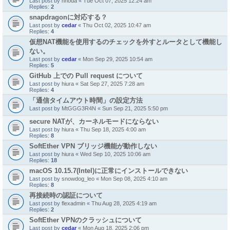
Last post by
nnoda
«
Tue Oct 07, 2025 12:24 am
Replies:
2
snapdragonに対応する？
Last post by
cedar
«
Thu Oct 02, 2025 10:47 am
Replies:
4
仮想NAT機能を使用するのチェックを外すとルータとして機能し
ない。
Last post by
cedar
«
Mon Sep 29, 2025 10:54 am
Replies:
5
GitHub 上での Pull request について
Last post by
hiura
«
Sat Sep 27, 2025 7:28 am
Replies:
4
「通信タイムアウト時間」の設定方法
Last post by
MtGGG3R4N
«
Sun Sep 21, 2025 5:50 pm
secure NATが、カーネルモードにならない
Last post by
hiura
«
Thu Sep 18, 2025 4:00 am
Replies:
8
SoftEther VPN ブリッジ機能が動作しない
Last post by
hiura
«
Wed Sep 10, 2025 10:06 am
Replies:
18
macOS 10.15.7(Intel)に正常にインストールできない
Last post by
snowdog_leo
«
Mon Sep 08, 2025 4:10 am
Replies:
8
再接続時の認証について
Last post by
flexadmin
«
Thu Aug 28, 2025 4:19 am
Replies:
2
SoftEther VPNのクラッシュについて
Last post by
cedar
«
Mon Aug 18, 2025 2:06 pm