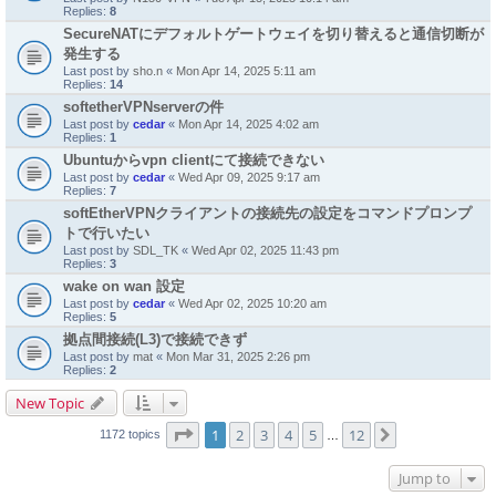
Replies:
8
SecureNATにデフォルトゲートウェイを切り替えると通信切断が
発生する
Last post by
sho.n
«
Mon Apr 14, 2025 5:11 am
Replies:
14
softetherVPNserverの件
Last post by
cedar
«
Mon Apr 14, 2025 4:02 am
Replies:
1
Ubuntuからvpn clientにて接続できない
Last post by
cedar
«
Wed Apr 09, 2025 9:17 am
Replies:
7
softEtherVPNクライアントの接続先の設定をコマンドプロンプ
トで行いたい
Last post by
SDL_TK
«
Wed Apr 02, 2025 11:43 pm
Replies:
3
wake on wan 設定
Last post by
cedar
«
Wed Apr 02, 2025 10:20 am
Replies:
5
拠点間接続(L3)で接続できず
Last post by
mat
«
Mon Mar 31, 2025 2:26 pm
Replies:
2
New Topic
Page
1
of
12
1
2
3
4
5
12
Next
1172 topics
…
Jump to