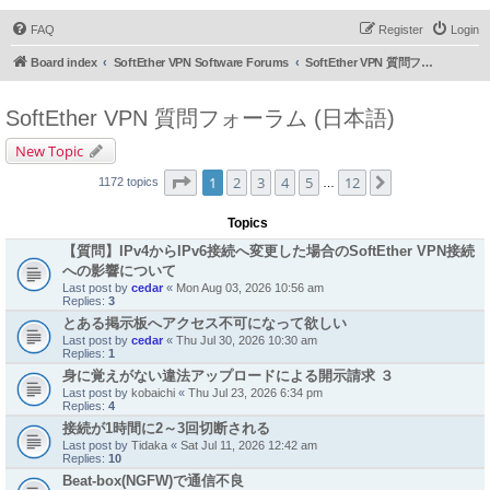
FAQ
Register
Login
Board index
SoftEther VPN Software Forums
SoftEther VPN 質問フォーラム (日本語)
SoftEther VPN 質問フォーラム (日本語)
New Topic
Page
1
of
12
1
2
3
4
5
12
Next
1172 topics
…
Topics
【質問】IPv4からIPv6接続へ変更した場合のSoftEther VPN接続
への影響について
Last post by
cedar
«
Mon Aug 03, 2026 10:56 am
Replies:
3
とある掲示板へアクセス不可になって欲しい
Last post by
cedar
«
Thu Jul 30, 2026 10:30 am
Replies:
1
身に覚えがない違法アップロードによる開示請求 ３
Last post by
kobaichi
«
Thu Jul 23, 2026 6:34 pm
Replies:
4
接続が1時間に2～3回切断される
Last post by
Tidaka
«
Sat Jul 11, 2026 12:42 am
Replies:
10
Beat-box(NGFW)で通信不良