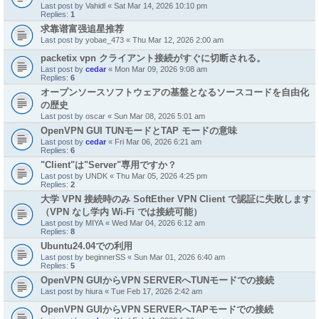
Last post by
Vahidl
«
Sat Mar 14, 2026 10:10 pm
Replies:
1
求靠谱富强追星推荐
Last post by
yobae_473
«
Thu Mar 12, 2026 2:00 am
packetix vpn クライアント接続がすぐに切断される。
Last post by
cedar
«
Mon Mar 09, 2026 9:08 am
Replies:
6
オープンソースソフトウェアの基盤となるソースコードを自由化
の歴史
Last post by
oscar
«
Sun Mar 08, 2026 5:01 am
OpenVPN GUI TUNモードとTAP モードの意味
Last post by
cedar
«
Fri Mar 06, 2026 6:21 am
Replies:
6
"Client"は"Server"専用ですか？
Last post by
UNDK
«
Thu Mar 05, 2026 4:25 pm
Replies:
2
大学 VPN 接続時のみ SoftEther VPN Client で認証に失敗します
（VPN なし学内 Wi-Fi では接続可能）
Last post by
MIYA
«
Wed Mar 04, 2026 6:12 am
Replies:
8
Ubuntu24.04での利用
Last post by
beginnerSS
«
Sun Mar 01, 2026 6:40 am
Replies:
5
OpenVPN GUIからVPN SERVERへTUNモードでの接続
Last post by
hiura
«
Tue Feb 17, 2026 2:42 am
OpenVPN GUIからVPN SERVERへTAPモードでの接続