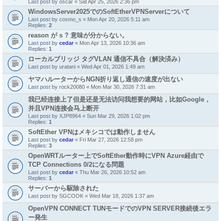
Last post by
oscar
«
Sat Apr 25, 2026 2:36 pm
WindowsServer2025でのSoftEtherVPNServerについて
Last post by
cosmo_s
«
Mon Apr 20, 2026 5:11 am
Replies:
2
reason が s ? 意味が分からない。
Last post by
cedar
«
Mon Apr 13, 2026 10:36 am
Replies:
1
ローカルブリッジ タグVLAN 通信不具合（解決済み）
Last post by
uratani
«
Wed Apr 01, 2026 1:49 am
ヤマハルーターからNGN折り返し通信の速度が出ない
Last post by
rock20080
«
Mon Mar 30, 2026 7:31 am
我已经连接上了但是还是无法访问我想要的网站，比如Google，
并且VPN连接会马上断开
Last post by
XJP8964
«
Sun Mar 29, 2026 1:02 pm
Replies:
1
SoftEther VPNはメキシコでは動作しません
Last post by
cedar
«
Fri Mar 27, 2026 12:58 pm
Replies:
3
OpenWRTルーター上でSoftEther動作時にVPN Azure経由で
TCP Connections 0/2になる問題
Last post by
cedar
«
Thu Mar 26, 2026 10:52 am
Replies:
1
サーバーから駆除された
Last post by
SGCOOK
«
Wed Mar 18, 2026 1:37 am
OpenVPN CONNECT TUNモードでのVPN SERVER接続後エラ
ー発生