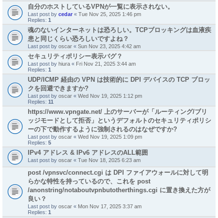
自分のホストしているVPNが一覧に表示されない。
Last post by
cedar
«
Tue Nov 25, 2025 1:46 pm
Replies:
1
魂のないインターネットは恐ろしい。TCPブロッキングは血液疾
患と同じくらい恐ろしいですよね？
Last post by
oscar
«
Sun Nov 23, 2025 4:42 am
セキュリティポリシー表示バグ？
Last post by
hiura
«
Fri Nov 21, 2025 3:44 am
Replies:
1
UDP/ICMP 経由の VPN は技術的に DPI デバイスの TCP ブロッ
クを回避できますか?
Last post by
oscar
«
Wed Nov 19, 2025 1:12 pm
Replies:
11
https://www.vpngate.net/ 上のサーバーが「ルーティング/ブリ
ッジモードとして拒否」というデフォルトのセキュリティポリシ
ーの下で動作するように強制されるのはなぜですか?
Last post by
oscar
«
Wed Nov 19, 2025 1:09 pm
Replies:
5
IPv4 アドレス & IPv6 アドレスのALL範囲
Last post by
oscar
«
Tue Nov 18, 2025 6:23 am
post /vpnsvc/connect.cgi は DPI ファイアウォールに対して明
らかな特性を持っているので、これを post
/anonstring/notaboutvpnbutotherthings.cgi に置き換えた方が
良い？
Last post by
oscar
«
Mon Nov 17, 2025 3:37 am
Replies:
1