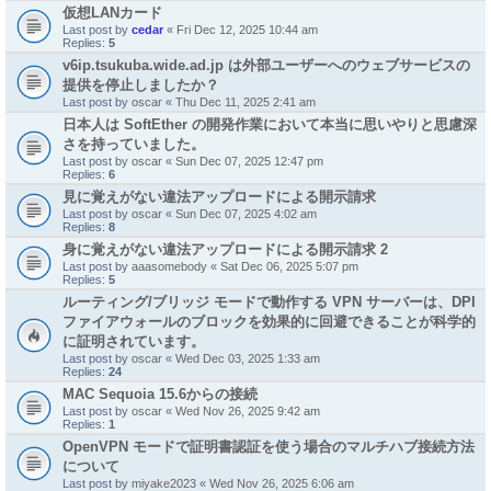
仮想LANカード
Last post by
cedar
«
Fri Dec 12, 2025 10:44 am
Replies:
5
v6ip.tsukuba.wide.ad.jp は外部ユーザーへのウェブサービスの
提供を停止しましたか？
Last post by
oscar
«
Thu Dec 11, 2025 2:41 am
日本人は SoftEther の開発作業において本当に思いやりと思慮深
さを持っていました。
Last post by
oscar
«
Sun Dec 07, 2025 12:47 pm
Replies:
6
見に覚えがない違法アップロードによる開示請求
Last post by
oscar
«
Sun Dec 07, 2025 4:02 am
Replies:
8
身に覚えがない違法アップロードによる開示請求 2
Last post by
aaasomebody
«
Sat Dec 06, 2025 5:07 pm
Replies:
5
ルーティング/ブリッジ モードで動作する VPN サーバーは、DPI
ファイアウォールのブロックを効果的に回避できることが科学的
に証明されています。
Last post by
oscar
«
Wed Dec 03, 2025 1:33 am
Replies:
24
MAC Sequoia 15.6からの接続
Last post by
oscar
«
Wed Nov 26, 2025 9:42 am
Replies:
1
OpenVPN モードで証明書認証を使う場合のマルチハブ接続方法
について
Last post by
miyake2023
«
Wed Nov 26, 2025 6:06 am