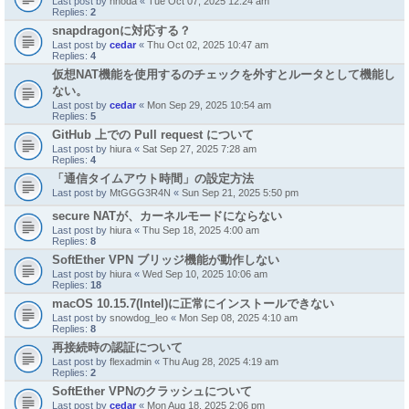
Last post by
nnoda
«
Tue Oct 07, 2025 12:24 am
Replies:
2
snapdragonに対応する？
Last post by
cedar
«
Thu Oct 02, 2025 10:47 am
Replies:
4
仮想NAT機能を使用するのチェックを外すとルータとして機能し
ない。
Last post by
cedar
«
Mon Sep 29, 2025 10:54 am
Replies:
5
GitHub 上での Pull request について
Last post by
hiura
«
Sat Sep 27, 2025 7:28 am
Replies:
4
「通信タイムアウト時間」の設定方法
Last post by
MtGGG3R4N
«
Sun Sep 21, 2025 5:50 pm
secure NATが、カーネルモードにならない
Last post by
hiura
«
Thu Sep 18, 2025 4:00 am
Replies:
8
SoftEther VPN ブリッジ機能が動作しない
Last post by
hiura
«
Wed Sep 10, 2025 10:06 am
Replies:
18
macOS 10.15.7(Intel)に正常にインストールできない
Last post by
snowdog_leo
«
Mon Sep 08, 2025 4:10 am
Replies:
8
再接続時の認証について
Last post by
flexadmin
«
Thu Aug 28, 2025 4:19 am
Replies:
2
SoftEther VPNのクラッシュについて
Last post by
cedar
«
Mon Aug 18, 2025 2:06 pm