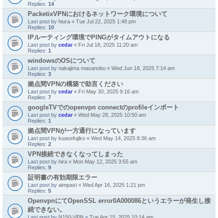
Replies:
14
PacketixVPNにおけるネットワーク環境について
Last post by
hiura
«
Tue Jul 22, 2025 1:48 pm
Replies:
10
IPルーティング環境でPINGがタイムアウトになる
Last post by
cedar
«
Fri Jul 18, 2025 11:20 am
Replies:
1
windowsのOSについて
Last post by
nakajima masanobu
«
Wed Jun 18, 2025 7:14 am
Replies:
3
拠点間VPNの構築で助言ください
Last post by
cedar
«
Fri May 30, 2025 9:16 am
Replies:
7
googleTVでのopenvpn connectのprofileインポート
Last post by
cedar
«
Wed May 28, 2025 10:50 am
Replies:
1
拠点間VPNが一方通行になっています
Last post by
kuasefujiko
«
Wed May 14, 2025 8:36 am
Replies:
2
VPN接続できなくなってしまった
Last post by
hira
«
Mon May 12, 2025 3:55 am
Replies:
9
証明書の有効期限エラー
Last post by
aimpast
«
Wed Apr 16, 2025 1:21 pm
Replies:
5
OpenvpnにてOpenSSL error0A000086というエラーが発生し接
続できない。
Last post by
N150-VPN
«
Tue Apr 15, 2025 10:14 am