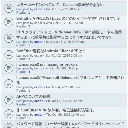
エラーコード2が出ていて、Cascade接続ができない
Last post by
cedar
«
Fri Oct 31, 2025 10:42 am
Replies:
1
SoftEtherVPNはOSI Layerのどのレイヤーで実行されますか?
Last post by
oscar
«
Wed Oct 29, 2025 6:23 am
Replies:
2
VPN クライアントに、VPN over DNS/ICMP 接続モードを使用
するように明示的に指示するにはどうすればよいですか?
Last post by
cedar
«
Mon Oct 27, 2025 10:45 am
Replies:
1
SoftEther適切なAndroid Client APPは？
Last post by
oscar
«
Sun Oct 26, 2025 2:03 pm
Replies:
2
hamcore.se2 is missing or broken
Last post by
kenry
«
Fri Oct 24, 2025 6:28 pm
Replies:
4
hamcore.se2がMicrosoft Defenderにマルウェアとして検知され
る
Last post by
cedar
«
Fri Oct 24, 2025 10:37 am
Replies:
1
ARPについての疑問
Last post by
cedar
«
Fri Oct 17, 2025 11:12 am
Replies:
1
非 SoftEther VPN 软件客户端已连接到该端口。
Last post by
cedar
«
Thu Oct 09, 2025 10:46 am
Replies:
1
パスワード認証（ユーザー認証）のパスワードポリシーについて