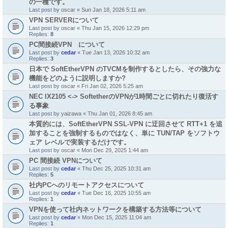
の一種です。
Last post by
oscar
«
Sun Jan 18, 2026 5:11 am
VPN SERVERについて
Last post by
oscar
«
Thu Jan 15, 2026 12:29 pm
Replies:
8
PC間接続VPN について
Last post by
cedar
«
Tue Jan 13, 2026 10:32 am
Replies:
3
日本で SoftEtherVPN のTVCMを制作するとしたら、その強力な
機能をどのように説明しますか?
Last post by
oscar
«
Fri Jan 02, 2026 5:25 am
NEC IX2105 <-> SoftetherのVPNが1時間ごとに切れたり復活す
る事象
Last post by
yaizawa
«
Thu Jan 01, 2026 8:45 am
本質的には、SoftEtherVPN SSL-VPN に迂回させて RTT+1 を追
加することを強制するものではなく、単に TUN/TAP をソフトウ
ェア レベルで実装するだけです。
Last post by
oscar
«
Mon Dec 29, 2025 1:44 am
PC 間接続 VPNについて
Last post by
cedar
«
Thu Dec 25, 2025 10:31 am
Replies:
5
社内PCへのリモートアクセスについて
Last post by
cedar
«
Tue Dec 16, 2025 10:55 am
Replies:
1
VPNを使って社内ネットワークを構築する方法等について
Last post by
cedar
«
Mon Dec 15, 2025 11:04 am
Replies:
1