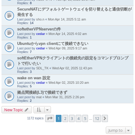
Replies:
8
SecureNATにデフォルトゲートウェイを切り替えると通信切断が
発生する
Last post by
sho.n
«
Mon Apr 14, 2025 5:11 am
Replies:
14
softetherVPNserverの件
Last post by
cedar
«
Mon Apr 14, 2025 4:02 am
Replies:
1
Ubuntuからvpn clientにて接続できない
Last post by
cedar
«
Wed Apr 09, 2025 9:17 am
Replies:
7
softEtherVPNクライアントの接続先の設定をコマンドプロンプ
トで行いたい
Last post by
SDL_TK
«
Wed Apr 02, 2025 11:43 pm
Replies:
3
wake on wan 設定
Last post by
cedar
«
Wed Apr 02, 2025 10:20 am
Replies:
5
拠点間接続(L3)で接続できず
Last post by
mat
«
Mon Mar 31, 2025 2:26 pm
Replies:
2
New Topic
Page
1
of
12
1
2
3
4
5
12
Next
1172 topics
…
Jump to