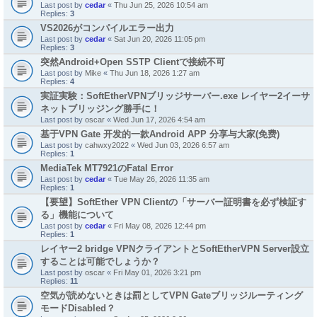
Last post by
cedar
«
Thu Jun 25, 2026 10:54 am
Replies:
3
VS2026がコンパイルエラー出力
Last post by
cedar
«
Sat Jun 20, 2026 11:05 pm
Replies:
3
突然Android+Open SSTP Clientで接続不可
Last post by
Mike
«
Thu Jun 18, 2026 1:27 am
Replies:
4
実証実験：SoftEtherVPNブリッジサーバー.exe レイヤー2イーサ
ネットブリッジング勝手に！
Last post by
oscar
«
Wed Jun 17, 2026 4:54 am
基于VPN Gate 开发的一款Android APP 分享与大家(免费)
Last post by
cahwxy2022
«
Wed Jun 03, 2026 6:57 am
Replies:
1
MediaTek MT7921のFatal Error
Last post by
cedar
«
Tue May 26, 2026 11:35 am
Replies:
1
【要望】SoftEther VPN Clientの「サーバー証明書を必ず検証す
る」機能について
Last post by
cedar
«
Fri May 08, 2026 12:44 pm
Replies:
1
レイヤー2 bridge VPNクライアントとSoftEtherVPN Server設立
することは可能でしょうか？
Last post by
oscar
«
Fri May 01, 2026 3:21 pm
Replies:
11
空気が読めないときは罰としてVPN Gateブリッジルーティング
モードDisabled？