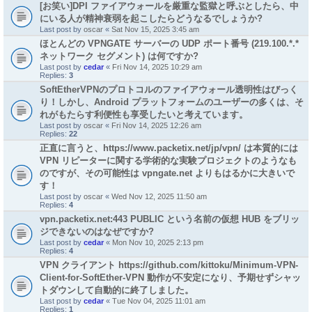
[お笑い]DPI ファイアウォールを厳重な監獄と呼ぶとしたら、中
にいる人が精神衰弱を起こしたらどうなるでしょうか?
Last post by
oscar
«
Sat Nov 15, 2025 3:45 am
ほとんどの VPNGATE サーバーの UDP ポート番号 (219.100.*.*
ネットワーク セグメント) は何ですか?
Last post by
cedar
«
Fri Nov 14, 2025 10:29 am
Replies:
3
SoftEtherVPNのプロトコルのファイアウォール透明性はびっく
り！しかし、Android プラットフォームのユーザーの多くは、そ
れがもたらす利便性も享受したいと考えています。
Last post by
oscar
«
Fri Nov 14, 2025 12:26 am
Replies:
22
正直に言うと、https://www.packetix.net/jp/vpn/ は本質的には
VPN リピーターに関する学術的な実験プロジェクトのようなも
のですが、その可能性は vpngate.net よりもはるかに大きいで
す！
Last post by
oscar
«
Wed Nov 12, 2025 11:50 am
Replies:
4
vpn.packetix.net:443 PUBLIC という名前の仮想 HUB をブリッ
ジできないのはなぜですか?
Last post by
cedar
«
Mon Nov 10, 2025 2:13 pm
Replies:
4
VPN クライアント https://github.com/kittoku/Minimum-VPN-
Client-for-SoftEther-VPN 動作が不安定になり、予期せずシャッ
トダウンして自動的に終了しました。
Last post by
cedar
«
Tue Nov 04, 2025 11:01 am
Replies:
1