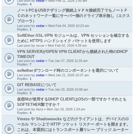
Last post by
cedar
«
Wed Feb 11, 2026 1:00 am
Replies:
4
ノートPCをUSBテザリング接続上ＶＰＮ接続完了でもノートＰ
Ｃのネットワーク一覧にサーバー側のドライブ表示無し（エクス
プローラ）
Last post by
cedar
«
Wed Feb 04, 2026 10:23 am
Replies:
1
SoftEther-SSL-VPN モジュールは、VPN セッションを確立する
ために HTTPS ハンドシェイク パケットを使用します
Last post by
oscar
«
Mon Feb 02, 2026 4:39 am
VPN SERVERがOPEN VPN CLIENTから接続された時のDHCP
TIMEOUT
Last post by
cedar
«
Tue Jan 27, 2026 11:33 am
Replies:
7
softetherダウンロード時のコンポーネントを選択について
Last post by
cedar
«
Wed Jan 21, 2026 10:37 am
Replies:
1
GIT REBASEについて
Last post by
cedar
«
Tue Jan 20, 2026 10:08 am
Replies:
3
仮想NIが使用するDHCP CLIENTはOSの一部ですか？それとも
SOFTETHER製ですか？
Last post by
hiura
«
Mon Jan 19, 2026 1:24 pm
Replies:
4
Vmess や Shadowsocks などのクライアントは、デバイスのロ
ーカル マシン上で HTTP ソケット リスナー ポートを開きます。
これは、本質的にはトランスポート層リレー ブリッジ ルーター