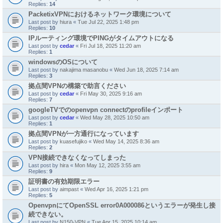
Replies:
14
PacketixVPNにおけるネットワーク環境について
Last post by
hiura
«
Tue Jul 22, 2025 1:48 pm
Replies:
10
IPルーティング環境でPINGがタイムアウトになる
Last post by
cedar
«
Fri Jul 18, 2025 11:20 am
Replies:
1
windowsのOSについて
Last post by
nakajima masanobu
«
Wed Jun 18, 2025 7:14 am
Replies:
3
拠点間VPNの構築で助言ください
Last post by
cedar
«
Fri May 30, 2025 9:16 am
Replies:
7
googleTVでのopenvpn connectのprofileインポート
Last post by
cedar
«
Wed May 28, 2025 10:50 am
Replies:
1
拠点間VPNが一方通行になっています
Last post by
kuasefujiko
«
Wed May 14, 2025 8:36 am
Replies:
2
VPN接続できなくなってしまった
Last post by
hira
«
Mon May 12, 2025 3:55 am
Replies:
9
証明書の有効期限エラー
Last post by
aimpast
«
Wed Apr 16, 2025 1:21 pm
Replies:
5
OpenvpnにてOpenSSL error0A000086というエラーが発生し接
続できない。
Last post by
N150-VPN
«
Tue Apr 15, 2025 10:14 am