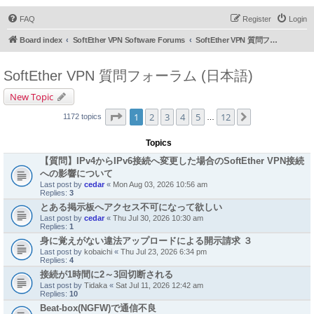
FAQ
Register
Login
Board index
SoftEther VPN Software Forums
SoftEther VPN 質問フォーラム (日本語)
SoftEther VPN 質問フォーラム (日本語)
New Topic
Page
1
of
12
1
2
3
4
5
12
Next
1172 topics
…
Topics
【質問】IPv4からIPv6接続へ変更した場合のSoftEther VPN接続
への影響について
Last post by
cedar
«
Mon Aug 03, 2026 10:56 am
Replies:
3
とある掲示板へアクセス不可になって欲しい
Last post by
cedar
«
Thu Jul 30, 2026 10:30 am
Replies:
1
身に覚えがない違法アップロードによる開示請求 ３
Last post by
kobaichi
«
Thu Jul 23, 2026 6:34 pm
Replies:
4
接続が1時間に2～3回切断される
Last post by
Tidaka
«
Sat Jul 11, 2026 12:42 am
Replies:
10
Beat-box(NGFW)で通信不良