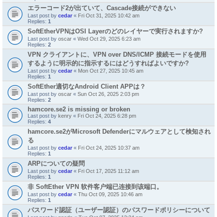
エラーコード2が出ていて、Cascade接続ができない
Last post by
cedar
«
Fri Oct 31, 2025 10:42 am
Replies:
1
SoftEtherVPNはOSI Layerのどのレイヤーで実行されますか?
Last post by
oscar
«
Wed Oct 29, 2025 6:23 am
Replies:
2
VPN クライアントに、VPN over DNS/ICMP 接続モードを使用
するように明示的に指示するにはどうすればよいですか?
Last post by
cedar
«
Mon Oct 27, 2025 10:45 am
Replies:
1
SoftEther適切なAndroid Client APPは？
Last post by
oscar
«
Sun Oct 26, 2025 2:03 pm
Replies:
2
hamcore.se2 is missing or broken
Last post by
kenry
«
Fri Oct 24, 2025 6:28 pm
Replies:
4
hamcore.se2がMicrosoft Defenderにマルウェアとして検知され
る
Last post by
cedar
«
Fri Oct 24, 2025 10:37 am
Replies:
1
ARPについての疑問
Last post by
cedar
«
Fri Oct 17, 2025 11:12 am
Replies:
1
非 SoftEther VPN 软件客户端已连接到该端口。
Last post by
cedar
«
Thu Oct 09, 2025 10:46 am
Replies:
1
パスワード認証（ユーザー認証）のパスワードポリシーについて