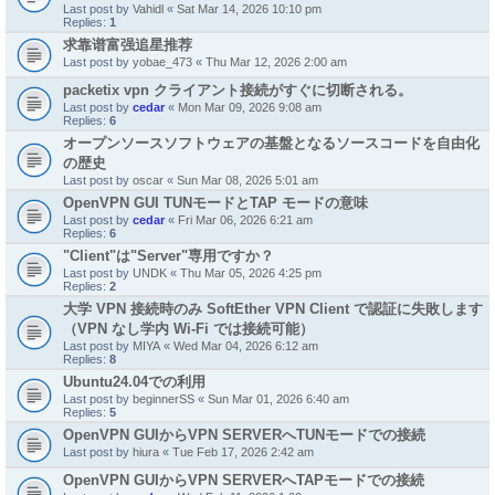
Last post by
Vahidl
«
Sat Mar 14, 2026 10:10 pm
Replies:
1
求靠谱富强追星推荐
Last post by
yobae_473
«
Thu Mar 12, 2026 2:00 am
packetix vpn クライアント接続がすぐに切断される。
Last post by
cedar
«
Mon Mar 09, 2026 9:08 am
Replies:
6
オープンソースソフトウェアの基盤となるソースコードを自由化
の歴史
Last post by
oscar
«
Sun Mar 08, 2026 5:01 am
OpenVPN GUI TUNモードとTAP モードの意味
Last post by
cedar
«
Fri Mar 06, 2026 6:21 am
Replies:
6
"Client"は"Server"専用ですか？
Last post by
UNDK
«
Thu Mar 05, 2026 4:25 pm
Replies:
2
大学 VPN 接続時のみ SoftEther VPN Client で認証に失敗します
（VPN なし学内 Wi-Fi では接続可能）
Last post by
MIYA
«
Wed Mar 04, 2026 6:12 am
Replies:
8
Ubuntu24.04での利用
Last post by
beginnerSS
«
Sun Mar 01, 2026 6:40 am
Replies:
5
OpenVPN GUIからVPN SERVERへTUNモードでの接続
Last post by
hiura
«
Tue Feb 17, 2026 2:42 am
OpenVPN GUIからVPN SERVERへTAPモードでの接続