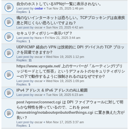
自分のホストしているVPNが一覧に表示されない。
Last post by
cedar
«
Tue Nov 25, 2025 1:46 pm
Replies:
1
魂のないインターネットは恐ろしい。TCPブロッキングは血液疾
患と同じくらい恐ろしいですよね？
Last post by
oscar
«
Sun Nov 23, 2025 4:42 am
セキュリティポリシー表示バグ？
Last post by
hiura
«
Fri Nov 21, 2025 3:44 am
Replies:
1
UDP/ICMP 経由の VPN は技術的に DPI デバイスの TCP ブロッ
クを回避できますか?
Last post by
oscar
«
Wed Nov 19, 2025 1:12 pm
Replies:
11
https://www.vpngate.net/ 上のサーバーが「ルーティング/ブリ
ッジモードとして拒否」というデフォルトのセキュリティポリシ
ーの下で動作するように強制されるのはなぜですか?
Last post by
oscar
«
Wed Nov 19, 2025 1:09 pm
Replies:
5
IPv4 アドレス & IPv6 アドレスのALL範囲
Last post by
oscar
«
Tue Nov 18, 2025 6:23 am
post /vpnsvc/connect.cgi は DPI ファイアウォールに対して明
らかな特性を持っているので、これを post
/anonstring/notaboutvpnbutotherthings.cgi に置き換えた方が
良い？
Last post by
oscar
«
Mon Nov 17, 2025 3:37 am
Replies:
1