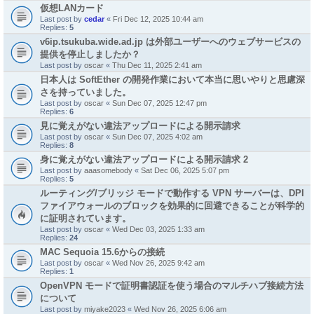
仮想LANカード
Last post by
cedar
«
Fri Dec 12, 2025 10:44 am
Replies:
5
v6ip.tsukuba.wide.ad.jp は外部ユーザーへのウェブサービスの
提供を停止しましたか？
Last post by
oscar
«
Thu Dec 11, 2025 2:41 am
日本人は SoftEther の開発作業において本当に思いやりと思慮深
さを持っていました。
Last post by
oscar
«
Sun Dec 07, 2025 12:47 pm
Replies:
6
見に覚えがない違法アップロードによる開示請求
Last post by
oscar
«
Sun Dec 07, 2025 4:02 am
Replies:
8
身に覚えがない違法アップロードによる開示請求 2
Last post by
aaasomebody
«
Sat Dec 06, 2025 5:07 pm
Replies:
5
ルーティング/ブリッジ モードで動作する VPN サーバーは、DPI
ファイアウォールのブロックを効果的に回避できることが科学的
に証明されています。
Last post by
oscar
«
Wed Dec 03, 2025 1:33 am
Replies:
24
MAC Sequoia 15.6からの接続
Last post by
oscar
«
Wed Nov 26, 2025 9:42 am
Replies:
1
OpenVPN モードで証明書認証を使う場合のマルチハブ接続方法
について
Last post by
miyake2023
«
Wed Nov 26, 2025 6:06 am