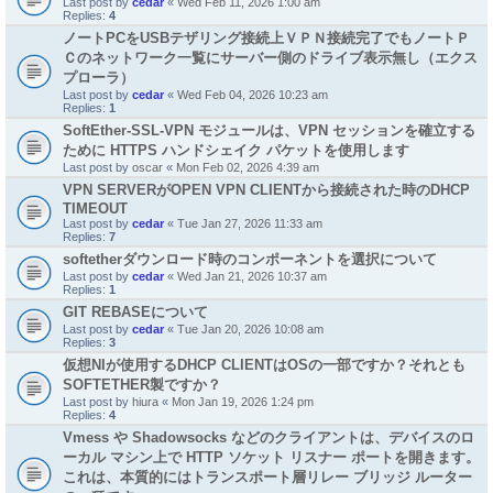
Last post by
cedar
«
Wed Feb 11, 2026 1:00 am
Replies:
4
ノートPCをUSBテザリング接続上ＶＰＮ接続完了でもノートＰ
Ｃのネットワーク一覧にサーバー側のドライブ表示無し（エクス
プローラ）
Last post by
cedar
«
Wed Feb 04, 2026 10:23 am
Replies:
1
SoftEther-SSL-VPN モジュールは、VPN セッションを確立する
ために HTTPS ハンドシェイク パケットを使用します
Last post by
oscar
«
Mon Feb 02, 2026 4:39 am
VPN SERVERがOPEN VPN CLIENTから接続された時のDHCP
TIMEOUT
Last post by
cedar
«
Tue Jan 27, 2026 11:33 am
Replies:
7
softetherダウンロード時のコンポーネントを選択について
Last post by
cedar
«
Wed Jan 21, 2026 10:37 am
Replies:
1
GIT REBASEについて
Last post by
cedar
«
Tue Jan 20, 2026 10:08 am
Replies:
3
仮想NIが使用するDHCP CLIENTはOSの一部ですか？それとも
SOFTETHER製ですか？
Last post by
hiura
«
Mon Jan 19, 2026 1:24 pm
Replies:
4
Vmess や Shadowsocks などのクライアントは、デバイスのロ
ーカル マシン上で HTTP ソケット リスナー ポートを開きます。
これは、本質的にはトランスポート層リレー ブリッジ ルーター