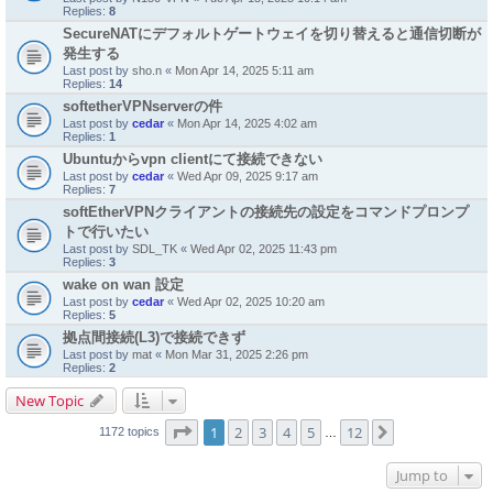
Replies:
8
SecureNATにデフォルトゲートウェイを切り替えると通信切断が
発生する
Last post by
sho.n
«
Mon Apr 14, 2025 5:11 am
Replies:
14
softetherVPNserverの件
Last post by
cedar
«
Mon Apr 14, 2025 4:02 am
Replies:
1
Ubuntuからvpn clientにて接続できない
Last post by
cedar
«
Wed Apr 09, 2025 9:17 am
Replies:
7
softEtherVPNクライアントの接続先の設定をコマンドプロンプ
トで行いたい
Last post by
SDL_TK
«
Wed Apr 02, 2025 11:43 pm
Replies:
3
wake on wan 設定
Last post by
cedar
«
Wed Apr 02, 2025 10:20 am
Replies:
5
拠点間接続(L3)で接続できず
Last post by
mat
«
Mon Mar 31, 2025 2:26 pm
Replies:
2
New Topic
Page
1
of
12
1
2
3
4
5
12
Next
1172 topics
…
Jump to