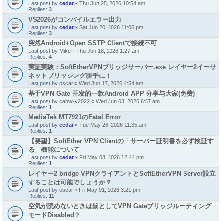
Last post by
cedar
«
Thu Jun 25, 2026 10:54 am
Replies:
3
VS2026がコンパイルエラー出力
Last post by
cedar
«
Sat Jun 20, 2026 11:05 pm
Replies:
3
突然Android+Open SSTP Clientで接続不可
Last post by
Mike
«
Thu Jun 18, 2026 1:27 am
Replies:
4
実証実験：SoftEtherVPNブリッジサーバー.exe レイヤー2イーサ
ネットブリッジング勝手に！
Last post by
oscar
«
Wed Jun 17, 2026 4:54 am
基于VPN Gate 开发的一款Android APP 分享与大家(免费)
Last post by
cahwxy2022
«
Wed Jun 03, 2026 6:57 am
Replies:
1
MediaTek MT7921のFatal Error
Last post by
cedar
«
Tue May 26, 2026 11:35 am
Replies:
1
【要望】SoftEther VPN Clientの「サーバー証明書を必ず検証す
る」機能について
Last post by
cedar
«
Fri May 08, 2026 12:44 pm
Replies:
1
レイヤー2 bridge VPNクライアントとSoftEtherVPN Server設立
することは可能でしょうか？
Last post by
oscar
«
Fri May 01, 2026 3:21 pm
Replies:
11
空気が読めないときは罰としてVPN Gateブリッジルーティング
モードDisabled？