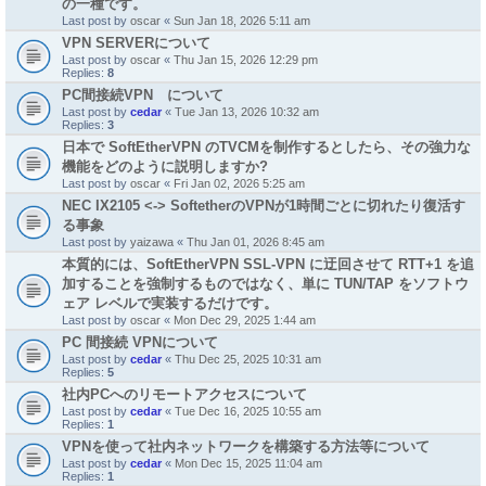
の一種です。
Last post by
oscar
«
Sun Jan 18, 2026 5:11 am
VPN SERVERについて
Last post by
oscar
«
Thu Jan 15, 2026 12:29 pm
Replies:
8
PC間接続VPN について
Last post by
cedar
«
Tue Jan 13, 2026 10:32 am
Replies:
3
日本で SoftEtherVPN のTVCMを制作するとしたら、その強力な
機能をどのように説明しますか?
Last post by
oscar
«
Fri Jan 02, 2026 5:25 am
NEC IX2105 <-> SoftetherのVPNが1時間ごとに切れたり復活す
る事象
Last post by
yaizawa
«
Thu Jan 01, 2026 8:45 am
本質的には、SoftEtherVPN SSL-VPN に迂回させて RTT+1 を追
加することを強制するものではなく、単に TUN/TAP をソフトウ
ェア レベルで実装するだけです。
Last post by
oscar
«
Mon Dec 29, 2025 1:44 am
PC 間接続 VPNについて
Last post by
cedar
«
Thu Dec 25, 2025 10:31 am
Replies:
5
社内PCへのリモートアクセスについて
Last post by
cedar
«
Tue Dec 16, 2025 10:55 am
Replies:
1
VPNを使って社内ネットワークを構築する方法等について
Last post by
cedar
«
Mon Dec 15, 2025 11:04 am
Replies:
1