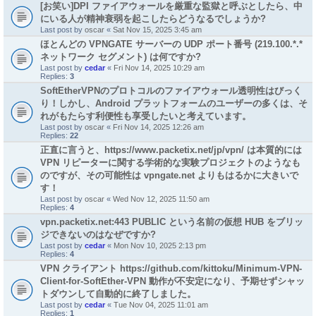
[お笑い]DPI ファイアウォールを厳重な監獄と呼ぶとしたら、中
にいる人が精神衰弱を起こしたらどうなるでしょうか?
Last post by
oscar
«
Sat Nov 15, 2025 3:45 am
ほとんどの VPNGATE サーバーの UDP ポート番号 (219.100.*.*
ネットワーク セグメント) は何ですか?
Last post by
cedar
«
Fri Nov 14, 2025 10:29 am
Replies:
3
SoftEtherVPNのプロトコルのファイアウォール透明性はびっく
り！しかし、Android プラットフォームのユーザーの多くは、そ
れがもたらす利便性も享受したいと考えています。
Last post by
oscar
«
Fri Nov 14, 2025 12:26 am
Replies:
22
正直に言うと、https://www.packetix.net/jp/vpn/ は本質的には
VPN リピーターに関する学術的な実験プロジェクトのようなも
のですが、その可能性は vpngate.net よりもはるかに大きいで
す！
Last post by
oscar
«
Wed Nov 12, 2025 11:50 am
Replies:
4
vpn.packetix.net:443 PUBLIC という名前の仮想 HUB をブリッ
ジできないのはなぜですか?
Last post by
cedar
«
Mon Nov 10, 2025 2:13 pm
Replies:
4
VPN クライアント https://github.com/kittoku/Minimum-VPN-
Client-for-SoftEther-VPN 動作が不安定になり、予期せずシャッ
トダウンして自動的に終了しました。
Last post by
cedar
«
Tue Nov 04, 2025 11:01 am
Replies:
1