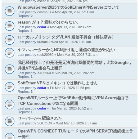
Last post by
oscar
«
Sat Apr 25, 2026 2:36 pm
WindowsServer2025でのSoftEtherVPNServerについて
Last post by
cosmo_s
«
Mon Apr 20, 2026 5:11 am
Replies:
2
reason が s ? 意味が分からない。
Last post by
cedar
«
Mon Apr 13, 2026 10:36 am
Replies:
1
ローカルブリッジ タグVLAN 通信不具合（解決済み）
Last post by
uratani
«
Wed Apr 01, 2026 1:49 am
ヤマハルーターからNGN折り返し通信の速度が出ない
Last post by
rock20080
«
Mon Mar 30, 2026 7:31 am
我已经连接上了但是还是无法访问我想要的网站，比如Google，
并且VPN连接会马上断开
Last post by
XJP8964
«
Sun Mar 29, 2026 1:02 pm
Replies:
1
SoftEther VPNはメキシコでは動作しません
Last post by
cedar
«
Fri Mar 27, 2026 12:58 pm
Replies:
3
OpenWRTルーター上でSoftEther動作時にVPN Azure経由で
TCP Connections 0/2になる問題
Last post by
cedar
«
Thu Mar 26, 2026 10:52 am
Replies:
1
サーバーから駆除された
Last post by
SGCOOK
«
Wed Mar 18, 2026 1:37 am
OpenVPN CONNECT TUNモードでのVPN SERVER接続後エラ
ー発生