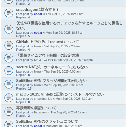
Last post by
nnoda
«
Tue Oct 07, 2025 12:24 am
Replies:
2
snapdragonに対応する？
Last post by
cedar
«
Thu Oct 02, 2025 10:47 am
Replies:
4
仮想NAT機能を使用するのチェックを外すとルータとして機能し
ない。
Last post by
cedar
«
Mon Sep 29, 2025 10:54 am
Replies:
5
GitHub 上での Pull request について
Last post by
hiura
«
Sat Sep 27, 2025 7:28 am
Replies:
4
「通信タイムアウト時間」の設定方法
Last post by
MtGGG3R4N
«
Sun Sep 21, 2025 5:50 pm
secure NATが、カーネルモードにならない
Last post by
hiura
«
Thu Sep 18, 2025 4:00 am
Replies:
8
SoftEther VPN ブリッジ機能が動作しない
Last post by
hiura
«
Wed Sep 10, 2025 10:06 am
Replies:
18
macOS 10.15.7(Intel)に正常にインストールできない
Last post by
snowdog_leo
«
Mon Sep 08, 2025 4:10 am
Replies:
8
再接続時の認証について
Last post by
flexadmin
«
Thu Aug 28, 2025 4:19 am
Replies:
2
SoftEther VPNのクラッシュについて
Last post by
cedar
«
Mon Aug 18, 2025 2:06 pm