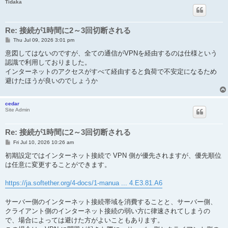
Tidaka
Re: 接続が1時間に2～3回切断される
P
Thu Jul 09, 2026 3:01 pm
o
s
意図してはないのですが、全ての通信がVPNを経由するのは仕様という
t
認識で利用しておりました。
インターネットのアクセスがすべて経由すると負荷で不安定になるため
避けたほうが良いのでしょうか
cedar
Site Admin
Re: 接続が1時間に2～3回切断される
P
Fri Jul 10, 2026 10:26 am
o
s
初期設定ではインターネット接続で VPN 側が優先されますが、優先順位
t
は任意に変更することができます。
https://ja.softether.org/4-docs/1-manua ... 4.E3.81.A6
サーバー側のインターネット接続帯域を消費することと、サーバー側、
クライアント側のインターネット接続の弱い方に律速されてしまうの
で、場合によっては避けた方がよいこともあります。