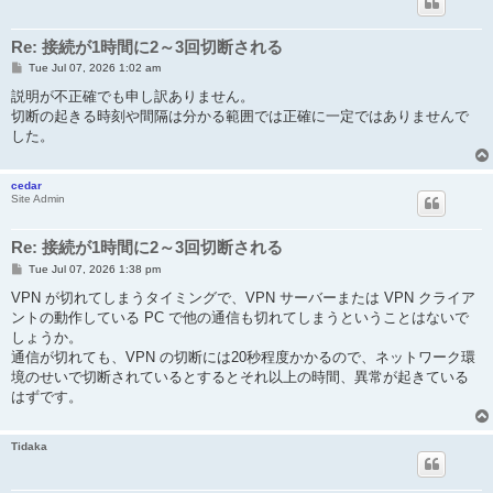
Re: 接続が1時間に2～3回切断される
P
Tue Jul 07, 2026 1:02 am
o
s
説明が不正確でも申し訳ありません。
t
切断の起きる時刻や間隔は分かる範囲では正確に一定ではありませんで
した。
cedar
Site Admin
Re: 接続が1時間に2～3回切断される
P
Tue Jul 07, 2026 1:38 pm
o
s
VPN が切れてしまうタイミングで、VPN サーバーまたは VPN クライア
t
ントの動作している PC で他の通信も切れてしまうということはないで
しょうか。
通信が切れても、VPN の切断には20秒程度かかるので、ネットワーク環
境のせいで切断されているとするとそれ以上の時間、異常が起きている
はずです。
Tidaka