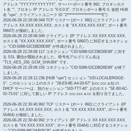
アドレス "YYY.YYY.YYY.YYY", サーバーポート番号 992, プロキシホス
ト名 "", プロキシ IP アドレス "0.0.0.0", プロキシポート番号 0, 仮想 HUB
名 "vpn", クライアントユニーク ID "2************************E")
2026-06-28 22:28:08.049 TCP リスナー (ポート 992) にクライアント (IP
アドレス XX.XXX.XXX.XXX, ホスト名 "XX.XXX.XXX.XXX", ポート番号
58607) が接続しました。
2026-06-28 22:28:08.049 クライアント (IP アドレス XX.XXX.XXX.XXX,
ホスト名 "XX.XXX.XXX.XXX", ポート番号 58607) に対応するコネクショ
ン "CID-5088-52CDBD0E89" が作成されました。
2026-06-28 22:28:08.117 コネクション "CID-5088-52CDBD0E89" に対す
る SSL 通信が開始されました。暗号化アルゴリズム名は
"TLS_AES_256_GCM_SHA384" です。
2026-06-28 22:28:08.155 コネクション "CID-5088-52CDBD0E89" が終了
しました。
2026-06-28 22:28:12.236 [HUB "vpn"] セッション "SID-LOCALBRIDGE-
1": このセッション上のホスト "28-E9-8E-A4-20-67" (ccc.ccc.a.b) の
DHCP サーバーは、別のセッション "SID-TTT-40" 上のホスト "5E-B0-6C-
02-73-01" に対して新しい IP アドレス ccc.ccc.a.cc を割り当てました。
2026-06-28 22:30:40.992 TCP リスナー (ポート 992) にクライアント (IP
アドレス XX.XXX.XXX.XXX, ホスト名 "XX.XXX.XXX.XXX", ポート番号
55464) が接続しました。
2026-06-28 22:30:40.992 クライアント (IP アドレス XX.XXX.XXX.XXX,
ホスト名 "XX.XXX.XXX.XXX", ポート番号 55464) に対応するコネクショ
ン "CID-5089-88C0AB05CB" が作成されました。