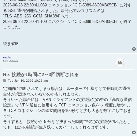
2026-06-28 22:30:41.039 コネクション "CID-5089-88C0AB05CB" に対す
る SSL 通信が開始されました。暗号化アルゴリズム名は
"TLS_AES_256_GCM_SHA384" です。
2026-06-28 22:30:41.109 コネクション "CID-5089-88C0AB05CB" が終了
しました。
続き省略
cedar
Site Admin
Re: 接続が1時間に2～3回切断される
P
Tue Jun 30, 2026 10:27 am
o
s
定期的に切断されてしまう場合は、ルーターの仕様などで長時間の通信
t
自体が想定されていないのかもしれません。
そういった場合には、VPN クライアントの接続設定の中の「高度な通信
設定」で VPN 通信に使用する TCP コネクション数を６ 程度に増やし、
各 TCP コネクションの確立間隔を100秒など少し大きな数字にしておき
ます。
そうすると、接続から 5 分など決まった時間で特定の接続が切れたとし
ても、ほかの接続が生き残ってカバーしてくれるはずです。