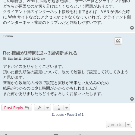
この場合は、VPN に問題が起きた際に、サーバー側とクライアント側の
どちらが原因なのか切り分けにくくなるという問題があります。
クライアント側のインターネット接続を利用できれば、VPN が切れた時
に Web サイトなどにアクセスができなくなっていれば、クライアント側
のインターネット接続のトラブルだと判断しやすいです。
Tidaka
Re: 接続が1時間に2～3回切断される
P
Sat Jul 11, 2026 12:42 am
o
s
アドバイスありがとうございます。
t
頂いた優先順位の設定について、改めて勉強して設定して試してみよう
と思います。
来週から数週間の出張で設定と実験が出来ない見込みのため
結果がわかるのに少し時間がかかるかもしれませんが
また何かありましたらどうぞよろしくお願いいたします。
Post Reply
11 posts • Page
1
of
1
Jump to