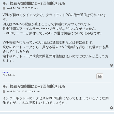
Re: 接続が1時間に2～3回切断される
P
Wed Jul 08, 2026 7:33 am
o
s
VPNが切れるタイミングで、クライアントPCの他の通信は切れていま
t
す。
例えばradikoの配信が止まることで切断に気がつくのですが
数十秒間はファイルサーバーやブラウザなどもつながりません。
（VPNサーバーが動作しているPCの通信切断については不明です）
VPN接続を行なっていない場合に通信切断などは特に生じず、
複数のネットワークから、異なる端末でVPN接続を行なった場合にも共
通して生じるため
端末やネットワーク環境の問題の可能性は低いのではないかと思ってお
ります。
cedar
Site Admin
Re: 接続が1時間に2～3回切断される
P
Wed Jul 08, 2026 10:43 am
o
s
インターネットへのアクセスがVPN経由になってしまっているような動
t
作ですが、これは意図したものでしょうか。