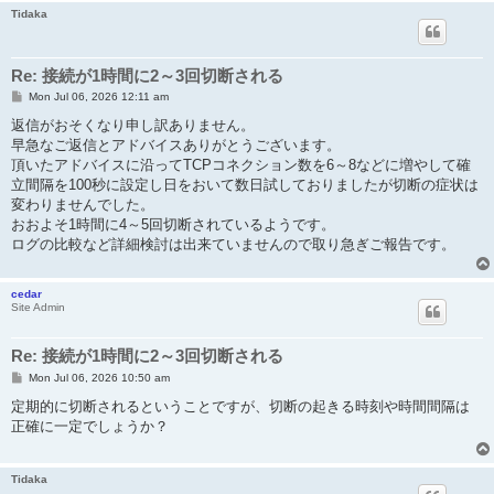
Tidaka
Re: 接続が1時間に2～3回切断される
P
Mon Jul 06, 2026 12:11 am
o
s
返信がおそくなり申し訳ありません。
t
早急なご返信とアドバイスありがとうございます。
頂いたアドバイスに沿ってTCPコネクション数を6～8などに増やして確
立間隔を100秒に設定し日をおいて数日試しておりましたが切断の症状は
変わりませんでした。
おおよそ1時間に4～5回切断されているようです。
ログの比較など詳細検討は出来ていませんので取り急ぎご報告です。
cedar
Site Admin
Re: 接続が1時間に2～3回切断される
P
Mon Jul 06, 2026 10:50 am
o
s
定期的に切断されるということですが、切断の起きる時刻や時間間隔は
t
正確に一定でしょうか？
Tidaka