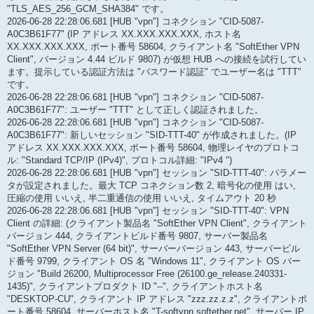
"TLS_AES_256_GCM_SHA384" です。
2026-06-28 22:28:06.681 [HUB "vpn"] コネクション "CID-5087-
A0C3B61F77" (IP アドレス XX.XXX.XXX.XXX, ホスト名
XX.XXX.XXX.XXX, ポート番号 58604, クライアント名 "SoftEther VPN
Client", バージョン 4.44 ビルド 9807) が仮想 HUB への接続を試行してい
ます。提示している認証方法は "パスワード認証" でユーザー名は "TTT"
です。
2026-06-28 22:28:06.681 [HUB "vpn"] コネクション "CID-5087-
A0C3B61F77": ユーザー "TTT" として正しく認証されました。
2026-06-28 22:28:06.681 [HUB "vpn"] コネクション "CID-5087-
A0C3B61F77": 新しいセッション "SID-TTT-40" が作成されました。(IP
アドレス XX.XXX.XXX.XXX, ポート番号 58604, 物理レイヤのプロトコ
ル: "Standard TCP/IP (IPv4)", プロトコル詳細: "IPv4 ")
2026-06-28 22:28:06.681 [HUB "vpn"] セッション "SID-TTT-40": パラメー
タが設定されました。最大 TCP コネクション数 2, 暗号化の使用 はい,
圧縮の使用 いいえ, 半二重通信の使用 いいえ, タイムアウト 20 秒
2026-06-28 22:28:06.681 [HUB "vpn"] セッション "SID-TTT-40": VPN
Client の詳細: (クライアント製品名 "SoftEther VPN Client", クライアント
バージョン 444, クライアントビルド番号 9807, サーバー製品名
"SoftEther VPN Server (64 bit)", サーバーバージョン 443, サーバービル
ド番号 9799, クライアント OS 名 "Windows 11", クライアント OS バー
ジョン "Build 26200, Multiprocessor Free (26100.ge_release.240331-
1435)", クライアントプロダクト ID "--", クライアントホスト名
"DESKTOP-CU", クライアント IP アドレス "zzz.zz.z.z", クライアントポ
ート番号 58604, サーバーホスト名 "T-softvpn.softether.net", サーバー IP