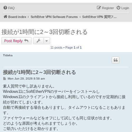
FAQ
Register
Login
Board index
SoftEther VPN Software Forums
SoftEther VPN 質問フォーラム (日本語)
接続が1時間に2～3回切断される
Post Reply
11 posts • Page
1
of
1
Tidaka
接続が1時間に2～3回切断される
P
Mon Jun 29, 2026 8:58 am
o
s
素人質問で申し訳ありません。
t
Windows11にSoftEtherVPNのサーバーをインストールし
Windows11のクライアントから接続し利用しているのですが定期的に接
続が切れてしまいます。
自動で再接続する場合もありますし、タイムアウトになることもありま
す。
ファイヤウォールなどをオフにして試しても同じ症状が出ます。
どのような原因が考えられますでしょうか。
ご助力いただけると助かります。