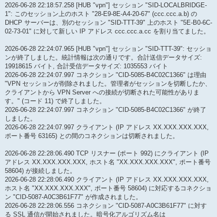
2026-06-28 22:18:57.258 [HUB "vpn"] セッション "SID-LOCALBRIDGE-
1": このセッション上のホスト "28-E9-8E-A4-20-67" (ccc.ccc.a.b) の
DHCP サーバーは、別のセッション "SID-TTT-39" 上のホスト "5E-B0-6C-
02-73-01" に対して新しい IP アドレス ccc.ccc.a.cc を割り当てました。
2026-06-28 22:24:07.965 [HUB "vpn"] セッション "SID-TTT-39": セッショ
ンが終了しました。統計情報は次の通りです。合計送信データサイズ:
19918615 バイト, 合計受信データサイズ: 1035553 バイト
2026-06-28 22:24:07.997 コネクション "CID-5085-B4C02C1366" は理由
"VPN セッションが削除されました。管理者がセッションを切断したか、
クライアントから VPN Server への接続が切断された可能性がありま
す。" (コード 11) で終了しました。
2026-06-28 22:24:07.997 コネクション "CID-5085-B4C02C1366" が終了
しました。
2026-06-28 22:24:07.997 クライアント (IP アドレス XX.XXX.XXX.XXX,
ポート番号 63165) との間のコネクションは切断されました。
2026-06-28 22:28:06.490 TCP リスナー (ポート 992) にクライアント (IP
アドレス XX.XXX.XXX.XXX, ホスト名 "XX.XXX.XXX.XXX", ポート番号
58604) が接続しました。
2026-06-28 22:28:06.490 クライアント (IP アドレス XX.XXX.XXX.XXX,
ホスト名 "XX.XXX.XXX.XXX", ポート番号 58604) に対応するコネクショ
ン "CID-5087-A0C3B61F77" が作成されました。
2026-06-28 22:28:06.556 コネクション "CID-5087-A0C3B61F77" に対す
る SSL 通信が開始されました。暗号化アルゴリズム名は