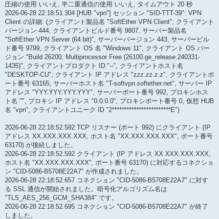
圧縮の使用 いいえ, 半二重通信の使用 いいえ, タイムアウト 20 秒
2026-06-28 22:18:51.304 [HUB "vpn"] セッション "SID-TTT-39": VPN
Client の詳細: (クライアント製品名 "SoftEther VPN Client", クライアント
バージョン 444, クライアントビルド番号 9807, サーバー製品名
"SoftEther VPN Server (64 bit)", サーバーバージョン 443, サーバービル
ド番号 9799, クライアント OS 名 "Windows 11", クライアント OS バー
ジョン "Build 26200, Multiprocessor Free (26100.ge_release.240331-
1435)", クライアントプロダクト ID "--", クライアントホスト名
"DESKTOP-CU", クライアント IP アドレス "zzz.zz.z.z", クライアントポ
ート番号 63165, サーバーホスト名 "T-softvpn.softether.net", サーバー IP
アドレス "YYY.YYY.YYY.YYY", サーバーポート番号 992, プロキシホス
ト名 "", プロキシ IP アドレス "0.0.0.0", プロキシポート番号 0, 仮想 HUB
名 "vpn", クライアントユニーク ID "2************************E")
2026-06-28 22:18:52.592 TCP リスナー (ポート 992) にクライアント (IP
アドレス XX.XXX.XXX.XXX, ホスト名 "XX.XXX.XXX.XXX", ポート番号
63170) が接続しました。
2026-06-28 22:18:52.592 クライアント (IP アドレス XX.XXX.XXX.XXX,
ホスト名 "XX.XXX.XXX.XXX", ポート番号 63170) に対応するコネクショ
ン "CID-5086-B5708E22A7" が作成されました。
2026-06-28 22:18:52.657 コネクション "CID-5086-B5708E22A7" に対す
る SSL 通信が開始されました。暗号化アルゴリズム名は
"TLS_AES_256_GCM_SHA384" です。
2026-06-28 22:18:52.695 コネクション "CID-5086-B5708E22A7" が終了
しました。