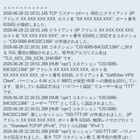
＝＝＝＝＝＝＝＝＝＝＝
2026-06-28 22:18:51.145 TCP リスナー (ポート 992) にクライアント (IP
アドレス XX.XXX.XXX.XXX, ホスト名 "XX.XXX.XXX.XXX", ポート番号
63165) が接続しました。
2026-06-28 22:18:51.145 クライアント (IP アドレス XX.XXX.XXX.XXX,
ホスト名 "XX.XXX.XXX.XXX", ポート番号 63165) に対応するコネクショ
ン "CID-5085-B4C02C1366" が作成されました。
2026-06-28 22:18:51.192 コネクション "CID-5085-B4C02C1366" に対す
る SSL 通信が開始されました。暗号化アルゴリズム名は
"TLS_AES_256_GCM_SHA384" です。
2026-06-28 22:18:51.288 [HUB "vpn"] コネクション "CID-5085-
B4C02C1366" (IP アドレス XX.XXX.XXX.XXX, ホスト名
XX.XXX.XXX.XXX, ポート番号 63165, クライアント名 "SoftEther VPN
Client", バージョン 4.44 ビルド 9807) が仮想 HUB への接続を試行してい
ます。提示している認証方法は "パスワード認証" でユーザー名は "TTT"
です。
2026-06-28 22:18:51.288 [HUB "vpn"] コネクション "CID-5085-
B4C02C1366": ユーザー "TTT" として正しく認証されました。
2026-06-28 22:18:51.288 [HUB "vpn"] コネクション "CID-5085-
B4C02C1366": 新しいセッション "SID-TTT-39" が作成されました。(IP
アドレス XX.XXX.XXX.XXX, ポート番号 63165, 物理レイヤのプロトコ
ル: "Standard TCP/IP (IPv4)", プロトコル詳細: "IPv4 ")
2026-06-28 22:18:51.288 [HUB "vpn"] セッション "SID-TTT-39": パラメー
タが設定されました。最大 TCP コネクション数 2, 暗号化の使用 はい,