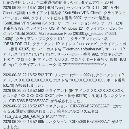
圧縮の使用 いいえ, 半二重通信の使用 いいえ, タイムアウト 20 秒
2026-06-28 22:18:51.304 [HUB "vpn"] セッション "SID-TTT-39": VPN
Client の詳細: (クライアント製品名 "SoftEther VPN Client", クライアント
バージョン 444, クライアントビルド番号 9807, サーバー製品名
"SoftEther VPN Server (64 bit)", サーバーバージョン 443, サーバービル
ド番号 9799, クライアント OS 名 "Windows 11", クライアント OS バー
ジョン "Build 26200, Multiprocessor Free (26100.ge_release.240331-
1435)", クライアントプロダクト ID "--", クライアントホスト名
"DESKTOP-CU", クライアント IP アドレス "zzz.zz.z.z", クライアントポ
ート番号 63165, サーバーホスト名 "T-softvpn.softether.net", サーバー IP
アドレス "YYY.YYY.YYY.YYY", サーバーポート番号 992, プロキシホス
ト名 "", プロキシ IP アドレス "0.0.0.0", プロキシポート番号 0, 仮想 HUB
名 "vpn", クライアントユニーク ID "2************************E")
2026-06-28 22:18:52.592 TCP リスナー (ポート 992) にクライアント (IP
アドレス XX.XXX.XXX.XXX, ホスト名 "XX.XXX.XXX.XXX", ポート番号
63170) が接続しました。
2026-06-28 22:18:52.592 クライアント (IP アドレス XX.XXX.XXX.XXX,
ホスト名 "XX.XXX.XXX.XXX", ポート番号 63170) に対応するコネクショ
ン "CID-5086-B5708E22A7" が作成されました。
2026-06-28 22:18:52.657 コネクション "CID-5086-B5708E22A7" に対す
る SSL 通信が開始されました。暗号化アルゴリズム名は
"TLS_AES_256_GCM_SHA384" です。
2026-06-28 22:18:52.695 コネクション "CID-5086-B5708E22A7" が終了
しました。