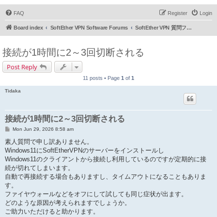
FAQ
Register
Login
Board index
SoftEther VPN Software Forums
SoftEther VPN 質問フォーラム (日本語)
接続が1時間に2～3回切断される
Post Reply
11 posts • Page
1
of
1
Tidaka
接続が1時間に2～3回切断される
P
Mon Jun 29, 2026 8:58 am
o
s
素人質問で申し訳ありません。
t
Windows11にSoftEtherVPNのサーバーをインストールし
Windows11のクライアントから接続し利用しているのですが定期的に接
続が切れてしまいます。
自動で再接続する場合もありますし、タイムアウトになることもありま
す。
ファイヤウォールなどをオフにして試しても同じ症状が出ます。
どのような原因が考えられますでしょうか。
ご助力いただけると助かります。