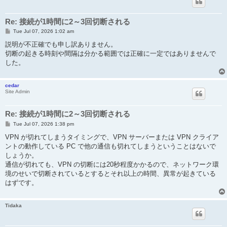
Re: 接続が1時間に2～3回切断される
P
Tue Jul 07, 2026 1:02 am
o
s
説明が不正確でも申し訳ありません。
t
切断の起きる時刻や間隔は分かる範囲では正確に一定ではありませんで
した。
cedar
Site Admin
Re: 接続が1時間に2～3回切断される
P
Tue Jul 07, 2026 1:38 pm
o
s
VPN が切れてしまうタイミングで、VPN サーバーまたは VPN クライア
t
ントの動作している PC で他の通信も切れてしまうということはないで
しょうか。
通信が切れても、VPN の切断には20秒程度かかるので、ネットワーク環
境のせいで切断されているとするとそれ以上の時間、異常が起きている
はずです。
Tidaka