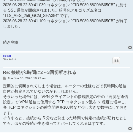
2026-06-28 22:30:41.039 コネクション "CID-5089-88C0AB05CB" に対す
る SSL 通信が開始されました。暗号化アルゴリズム名は
"TLS_AES_256_GCM_SHA384" です。
2026-06-28 22:30:41.109 コネクション "CID-5089-88C0AB05CB" が終了
しました。
続き省略
cedar
Site Admin
Re: 接続が1時間に2～3回切断される
P
Tue Jun 30, 2026 10:27 am
o
s
定期的に切断されてしまう場合は、ルーターの仕様などで長時間の通信
t
自体が想定されていないのかもしれません。
そういった場合には、VPN クライアントの接続設定の中の「高度な通信
設定」で VPN 通信に使用する TCP コネクション数を６ 程度に増やし、
各 TCP コネクションの確立間隔を100秒など少し大きな数字にしておき
ます。
そうすると、接続から 5 分など決まった時間で特定の接続が切れたとし
ても、ほかの接続が生き残ってカバーしてくれるはずです。