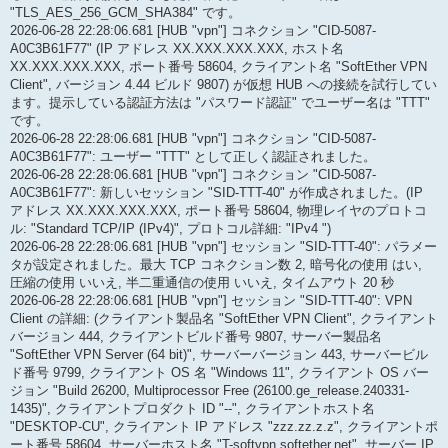
"TLS_AES_256_GCM_SHA384" です。
2026-06-28 22:28:06.681 [HUB "vpn"] コネクション "CID-5087-
A0C3B61F77" (IP アドレス XX.XXX.XXX.XXX, ホスト名
XX.XXX.XXX.XXX, ポート番号 58604, クライアント名 "SoftEther VPN
Client", バージョン 4.44 ビルド 9807) が仮想 HUB への接続を試行してい
ます。提示している認証方法は "パスワード認証" でユーザー名は "TTT"
です。
2026-06-28 22:28:06.681 [HUB "vpn"] コネクション "CID-5087-
A0C3B61F77": ユーザー "TTT" として正しく認証されました。
2026-06-28 22:28:06.681 [HUB "vpn"] コネクション "CID-5087-
A0C3B61F77": 新しいセッション "SID-TTT-40" が作成されました。(IP
アドレス XX.XXX.XXX.XXX, ポート番号 58604, 物理レイヤのプロトコ
ル: "Standard TCP/IP (IPv4)", プロトコル詳細: "IPv4 ")
2026-06-28 22:28:06.681 [HUB "vpn"] セッション "SID-TTT-40": パラメー
タが設定されました。最大 TCP コネクション数 2, 暗号化の使用 はい,
圧縮の使用 いいえ, 半二重通信の使用 いいえ, タイムアウト 20 秒
2026-06-28 22:28:06.681 [HUB "vpn"] セッション "SID-TTT-40": VPN
Client の詳細: (クライアント製品名 "SoftEther VPN Client", クライアント
バージョン 444, クライアントビルド番号 9807, サーバー製品名
"SoftEther VPN Server (64 bit)", サーバーバージョン 443, サーバービル
ド番号 9799, クライアント OS 名 "Windows 11", クライアント OS バー
ジョン "Build 26200, Multiprocessor Free (26100.ge_release.240331-
1435)", クライアントプロダクト ID "--", クライアントホスト名
"DESKTOP-CU", クライアント IP アドレス "zzz.zz.z.z", クライアントポ
ート番号 58604, サーバーホスト名 "T-softvpn.softether.net", サーバー IP