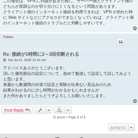
この場合は、VPN に問題が起きた際に、サーバー側とクライアント側の
どちらが原因なのか切り分けにくくなるという問題があります。
クライアント側のインターネット接続を利用できれば、VPN が切れた時
に Web サイトなどにアクセスができなくなっていれば、クライアント側
のインターネット接続のトラブルだと判断しやすいです。
Tidaka
Re: 接続が1時間に2～3回切断される
P
Sat Jul 11, 2026 12:42 am
o
s
アドバイスありがとうございます。
t
頂いた優先順位の設定について、改めて勉強して設定して試してみよう
と思います。
来週から数週間の出張で設定と実験が出来ない見込みのため
結果がわかるのに少し時間がかかるかもしれませんが
また何かありましたらどうぞよろしくお願いいたします。
Post Reply
11 posts • Page
1
of
1
Jump to