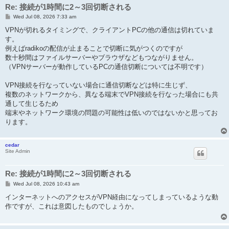
Re: 接続が1時間に2～3回切断される
P
Wed Jul 08, 2026 7:33 am
o
s
VPNが切れるタイミングで、クライアントPCの他の通信は切れていま
t
す。
例えばradikoの配信が止まることで切断に気がつくのですが
数十秒間はファイルサーバーやブラウザなどもつながりません。
（VPNサーバーが動作しているPCの通信切断については不明です）
VPN接続を行なっていない場合に通信切断などは特に生じず、
複数のネットワークから、異なる端末でVPN接続を行なった場合にも共
通して生じるため
端末やネットワーク環境の問題の可能性は低いのではないかと思ってお
ります。
cedar
Site Admin
Re: 接続が1時間に2～3回切断される
P
Wed Jul 08, 2026 10:43 am
o
s
インターネットへのアクセスがVPN経由になってしまっているような動
t
作ですが、これは意図したものでしょうか。