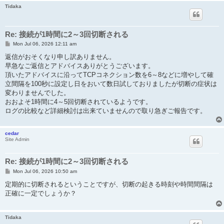
Tidaka
Re: 接続が1時間に2～3回切断される
P
Mon Jul 06, 2026 12:11 am
o
s
返信がおそくなり申し訳ありません。
t
早急なご返信とアドバイスありがとうございます。
頂いたアドバイスに沿ってTCPコネクション数を6～8などに増やして確
立間隔を100秒に設定し日をおいて数日試しておりましたが切断の症状は
変わりませんでした。
おおよそ1時間に4～5回切断されているようです。
ログの比較など詳細検討は出来ていませんので取り急ぎご報告です。
cedar
Site Admin
Re: 接続が1時間に2～3回切断される
P
Mon Jul 06, 2026 10:50 am
o
s
定期的に切断されるということですが、切断の起きる時刻や時間間隔は
t
正確に一定でしょうか？
Tidaka