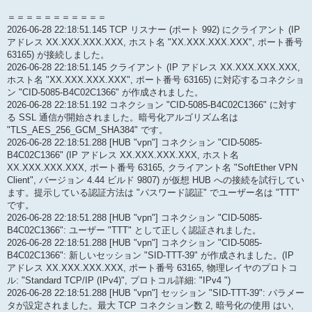
＝＝＝＝＝＝＝＝＝＝＝
2026-06-28 22:18:51.145 TCP リスナー (ポート 992) にクライアント (IP
アドレス XX.XXX.XXX.XXX, ホスト名 "XX.XXX.XXX.XXX", ポート番号
63165) が接続しました。
2026-06-28 22:18:51.145 クライアント (IP アドレス XX.XXX.XXX.XXX,
ホスト名 "XX.XXX.XXX.XXX", ポート番号 63165) に対応するコネクショ
ン "CID-5085-B4C02C1366" が作成されました。
2026-06-28 22:18:51.192 コネクション "CID-5085-B4C02C1366" に対す
る SSL 通信が開始されました。暗号化アルゴリズム名は
"TLS_AES_256_GCM_SHA384" です。
2026-06-28 22:18:51.288 [HUB "vpn"] コネクション "CID-5085-
B4C02C1366" (IP アドレス XX.XXX.XXX.XXX, ホスト名
XX.XXX.XXX.XXX, ポート番号 63165, クライアント名 "SoftEther VPN
Client", バージョン 4.44 ビルド 9807) が仮想 HUB への接続を試行してい
ます。提示している認証方法は "パスワード認証" でユーザー名は "TTT"
です。
2026-06-28 22:18:51.288 [HUB "vpn"] コネクション "CID-5085-
B4C02C1366": ユーザー "TTT" として正しく認証されました。
2026-06-28 22:18:51.288 [HUB "vpn"] コネクション "CID-5085-
B4C02C1366": 新しいセッション "SID-TTT-39" が作成されました。(IP
アドレス XX.XXX.XXX.XXX, ポート番号 63165, 物理レイヤのプロトコ
ル: "Standard TCP/IP (IPv4)", プロトコル詳細: "IPv4 ")
2026-06-28 22:18:51.288 [HUB "vpn"] セッション "SID-TTT-39": パラメー
タが設定されました。最大 TCP コネクション数 2, 暗号化の使用 はい,