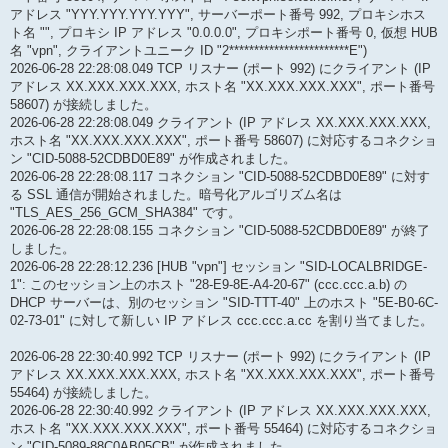
アドレス "YYY.YYY.YYY.YYY", サーバーポート番号 992, プロキシホス
ト名 "", プロキシ IP アドレス "0.0.0.0", プロキシポート番号 0, 仮想 HUB
名 "vpn", クライアントユニーク ID "2************************E")
2026-06-28 22:28:08.049 TCP リスナー (ポート 992) にクライアント (IP
アドレス XX.XXX.XXX.XXX, ホスト名 "XX.XXX.XXX.XXX", ポート番号
58607) が接続しました。
2026-06-28 22:28:08.049 クライアント (IP アドレス XX.XXX.XXX.XXX,
ホスト名 "XX.XXX.XXX.XXX", ポート番号 58607) に対応するコネクショ
ン "CID-5088-52CDBD0E89" が作成されました。
2026-06-28 22:28:08.117 コネクション "CID-5088-52CDBD0E89" に対す
る SSL 通信が開始されました。暗号化アルゴリズム名は
"TLS_AES_256_GCM_SHA384" です。
2026-06-28 22:28:08.155 コネクション "CID-5088-52CDBD0E89" が終了
しました。
2026-06-28 22:28:12.236 [HUB "vpn"] セッション "SID-LOCALBRIDGE-
1": このセッション上のホスト "28-E9-8E-A4-20-67" (ccc.ccc.a.b) の
DHCP サーバーは、別のセッション "SID-TTT-40" 上のホスト "5E-B0-6C-
02-73-01" に対して新しい IP アドレス ccc.ccc.a.cc を割り当てました。
2026-06-28 22:30:40.992 TCP リスナー (ポート 992) にクライアント (IP
アドレス XX.XXX.XXX.XXX, ホスト名 "XX.XXX.XXX.XXX", ポート番号
55464) が接続しました。
2026-06-28 22:30:40.992 クライアント (IP アドレス XX.XXX.XXX.XXX,
ホスト名 "XX.XXX.XXX.XXX", ポート番号 55464) に対応するコネクショ
ン "CID-5089-88C0AB05CB" が作成されました。