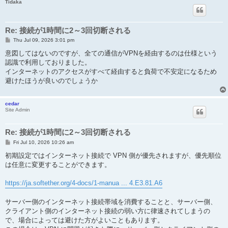
Tidaka
Re: 接続が1時間に2～3回切断される
P
Thu Jul 09, 2026 3:01 pm
o
s
意図してはないのですが、全ての通信がVPNを経由するのは仕様という
t
認識で利用しておりました。
インターネットのアクセスがすべて経由すると負荷で不安定になるため
避けたほうが良いのでしょうか
cedar
Site Admin
Re: 接続が1時間に2～3回切断される
P
Fri Jul 10, 2026 10:26 am
o
s
初期設定ではインターネット接続で VPN 側が優先されますが、優先順位
t
は任意に変更することができます。
https://ja.softether.org/4-docs/1-manua ... 4.E3.81.A6
サーバー側のインターネット接続帯域を消費することと、サーバー側、
クライアント側のインターネット接続の弱い方に律速されてしまうの
で、場合によっては避けた方がよいこともあります。