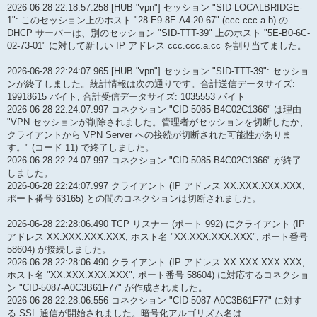
2026-06-28 22:18:57.258 [HUB "vpn"] セッション "SID-LOCALBRIDGE-
1": このセッション上のホスト "28-E9-8E-A4-20-67" (ccc.ccc.a.b) の
DHCP サーバーは、別のセッション "SID-TTT-39" 上のホスト "5E-B0-6C-
02-73-01" に対して新しい IP アドレス ccc.ccc.a.cc を割り当てました。
2026-06-28 22:24:07.965 [HUB "vpn"] セッション "SID-TTT-39": セッショ
ンが終了しました。統計情報は次の通りです。合計送信データサイズ:
19918615 バイト, 合計受信データサイズ: 1035553 バイト
2026-06-28 22:24:07.997 コネクション "CID-5085-B4C02C1366" は理由
"VPN セッションが削除されました。管理者がセッションを切断したか、
クライアントから VPN Server への接続が切断された可能性がありま
す。" (コード 11) で終了しました。
2026-06-28 22:24:07.997 コネクション "CID-5085-B4C02C1366" が終了
しました。
2026-06-28 22:24:07.997 クライアント (IP アドレス XX.XXX.XXX.XXX,
ポート番号 63165) との間のコネクションは切断されました。
2026-06-28 22:28:06.490 TCP リスナー (ポート 992) にクライアント (IP
アドレス XX.XXX.XXX.XXX, ホスト名 "XX.XXX.XXX.XXX", ポート番号
58604) が接続しました。
2026-06-28 22:28:06.490 クライアント (IP アドレス XX.XXX.XXX.XXX,
ホスト名 "XX.XXX.XXX.XXX", ポート番号 58604) に対応するコネクショ
ン "CID-5087-A0C3B61F77" が作成されました。
2026-06-28 22:28:06.556 コネクション "CID-5087-A0C3B61F77" に対す
る SSL 通信が開始されました。暗号化アルゴリズム名は